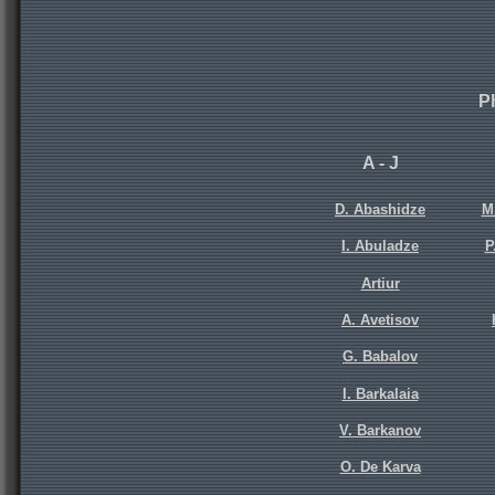
P
A - J
D. Abashidze
M
I. Abuladze
P
Artiur
A. Avetisov
G. Babalov
I. Barkalaia
V. Barkanov
O. De Karva